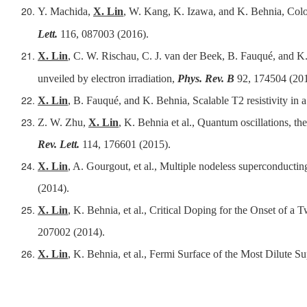
Y. Machida,
X. Lin
, W. Kang, K. Izawa, and K. Behnia,
Colo
Lett.
116, 087003 (2016).
X. Lin
, C. W. Rischau, C. J. van der Beek, B. Fauqué, and K
unveiled by electron irradiation
,
Phys. Rev.
B
92, 174504 (201
X. Lin
, B. Fauqué, and K. Behnia,
Scalable T2 resistivity in
Z. W. Zhu,
X. Lin
, K. Behnia et al.,
Quantum oscillations, the
Rev. Lett.
114, 176601 (2015).
X. Lin
, A. Gourgout, et al.,
Multiple nodeless superconducti
(2014).
X. Lin
, K. Behnia, et al.,
Critical Doping for the Onset of a
207002 (2014).
X. Lin
, K. Behnia, et al.,
Fermi Surface of the Most Dilute S