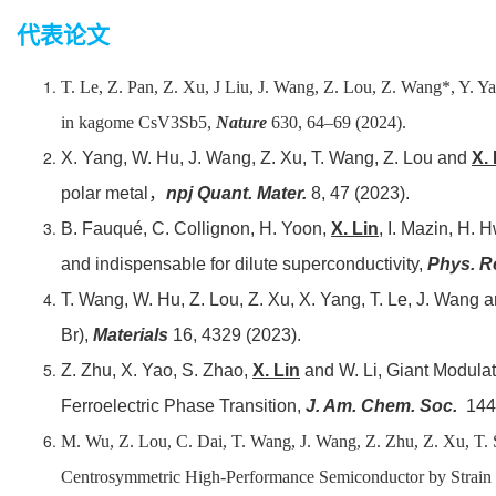
代表论文
T. Le, Z. Pan, Z. Xu, J Liu, J. Wang, Z. Lou, Z. Wang*, Y. 
in kagome CsV3Sb5
,
Nature
630, 64–69 (2024).
X. Yang, W. Hu, J. Wang, Z. Xu, T. Wang, Z. Lou and
X. 
polar metal
，
npj Quant. Mater.
8, 47 (2023).
B. Fauqué, C. Collignon, H. Yoon,
X. Lin
, I. Mazin, H.
and indispensable for dilute superconductivity
,
Phys. R
T. Wang, W. Hu, Z. Lou, Z. Xu, X. Yang, T. Le, J. Wang 
Br)
,
Materials
16, 4329 (2023).
Z. Zhu, X. Yao, S. Zhao,
X. Lin
and W. Li,
Giant Modulat
Ferroelectric Phase Transition
,
J. Am. Chem. Soc.
144,
M. Wu, Z. Lou, C. Dai, T. Wang, J. Wang, Z. Zhu, Z. Xu, T.
Centrosymmetric High-Performance Semiconductor by Strain