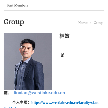
Past Members
Group
Home
>
Group
林效
邮
linxiao@westlake.edu.cn
箱：
个人主页：
https://www.westlake.edu.cn/faculty/xiao-