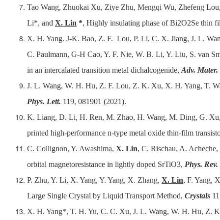
Tao Wang, Zhuokai Xu, Ziye Zhu, Mengqi Wu, Zhefeng Lou, 
Li*, and
X. Lin
*
,
Highly insulating phase of Bi2O2Se thin fi
X. H. Yang. J-K. Bao, Z. F. Lou, P. Li, C. X. Jiang, J. L. W
C. Paulmann, G-H Cao, Y. F. Nie, W. B. Li, Y. Liu, S. van S
in an intercalated transition metal dichalcogenide
,
Adv. Mater.
J. L. Wang, W. H. Hu, Z. F. Lou, Z. K. Xu, X. H. Yang, T. 
Phys. Lett.
119, 081901 (2021).
K. Liang, D. Li, H. Ren, M. Zhao, H. Wang, M. Ding, G. Xu,
printed high-performance n-type metal oxide thin-film transistor
C. Collignon, Y. Awashima,
X. Lin
, C. Rischau, A. Acheche,
orbital magnetoresistance in lightly doped SrTiO3
,
Phys. Rev.
P. Zhu, Y. Li, X. Yang, Y. Yang, X. Zhang,
X. Lin
, F. Yang, 
Large Single Crystal by Liquid Transport Method
,
Crystals
11
X. H. Yang*, T. H. Yu, C. C. Xu, J. L. Wang, W. H. Hu, Z. 