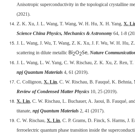
Anisotropic superconductivity in the topological crystalline 
(2021).
Z. K. Xu, J. L. Wang, T. Wang, W. H. Hu, X. H. Yang,
X. Li
Science China Physics, Mechanics & Astronomy
64, 1-8 (20
J. L. Wang, J. Wu, T. Wang, Z. K. Xu, J. F. Wu, W. H. Hu, Z
scattering in dilute metallic
Bi
O
Se
,
Nature Communicatio
2
2
J. L. Wang, L. W. Yang, C. W. Rischau, Z. K. Xu, Z. Ren, T.
npj Quantum Materials
4, 61 (2019).
C. Collignon,
X. Lin
, C. W. Rischau, B. Fauqué, K. Behnia,
Review of Condensed Matter Physics
10, 25 (2019).
X. Lin
, C. W. Rischau, L. Buchauer, A. Jaoui, B. Fauqué, an
titanate
,
npj Quantum Materials
2, 41 (2017).
C. W. Rischau,
X. Lin
, C. P. Grams, D. Finck, S. Harms, J. 
ferroelectric quantum phase transition inside the superconduc