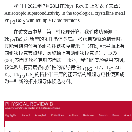
我们于2021年 7月28日在Phys. Rev. B 上发表了文章：
Anisotropic superconductivity in the topological crystalline metal
Pb
TaS
with multiple Dirac fermions
1/3
2
在该文章中基于第一性原理计算，我们成功预测了
Pb
TaS
为新型的拓扑晶体金属。 考虑自旋轨道耦合时，
1
/
3
2
其能带结构含有多组拓扑狄拉克费米子（在k
= π平面上有
z
四组狄拉克节点线，螺旋轴上有两组狄拉克点），以及
(001)表面类狄拉克锥表面态。此外，我们的实验结果表明，
该体系具有高度各向异性的超导特性( γ
~17，T
= 2.8
Hc2
c
K)。Pb
TaS
的拓扑非平庸的能带结构和超导电性使其成
1/3
2
为一种新的拓扑超导体候选材料。