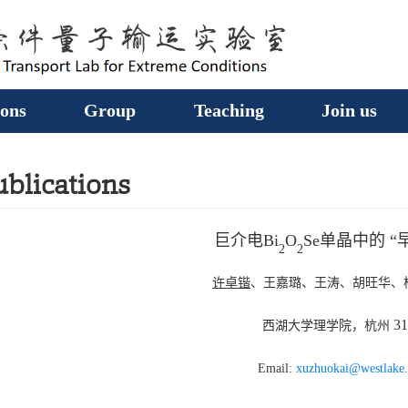
ions
Group
Teaching
Join us
ublications
巨介电Bi
O
Se单晶中的 “
2
2
许卓锴
、王嘉璐、王涛、胡旺华
31
西湖大学理学院，杭州
Email:
xuzhuokai
@westlake.