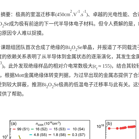
2
-1
-1
摘要：极高的室温迁移率(450cm
.V
.s
)、卓越的光电性能、合适
O
Se成为极有前途的下一代半导体电子材料。但令人费解的是，B
2
的原因令人难以捉摸。
课题组团队首次合成了绝缘的Bi
O
Se单晶，并报道了不同载流子
2
2
度的依赖关系表明了从半导体到金属状态的逐渐演化，其发生金属-绝
3
)。此外发现绝缘样品的相对介电常数极大(
ϵ
≈ 155)，结合
r
m)，根据Mott金属绝缘体转变判据，为过早出现的金属态提供
受到较大屏蔽，推测Bi
O
Se极高的低温电子迁移率与此有关。这
2
2
提供了帮助。