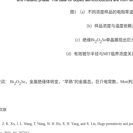
图1 （a）不同浓度样品的电阻率
（
b
）样品浓度与温度依赖
（
c
）绝缘
Bi
O
Se
单晶展现出巨
2
2
（
d
）有效玻尔半径与
M
IT
临界浓度关
词： Bi
O
Se，金属绝缘体转变，“早熟”的金属态，巨介电常数，Mott判
2
2
文献
. K. Xu, J. L. Wang, T. Wang, W. H. Hu, X. H. Yang, and X. Lin, Huge permittivity and prem