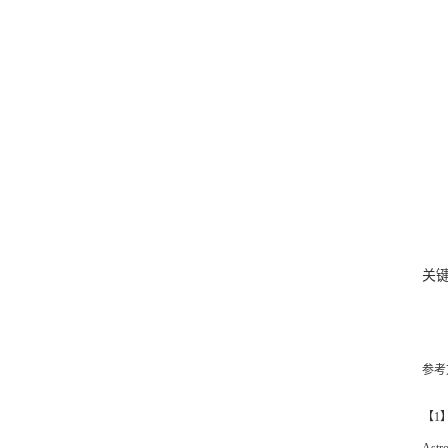
关键
参考
【1】 Z