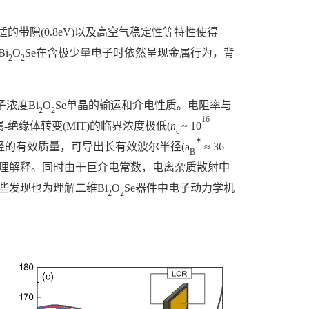
的带隙(0.8eV)以及高空气稳定性等特性使得
i
O
Se在含极少量电子时依然呈现金属行为，背
2
2
浓度Bi
O
Se单晶的输运和介电性质。电阻率与
2
2
16
缘体转变(MIT)的临界浓度极低(
n
~ 10
c
∗
其较轻的有效质量，可导出长有效波尔半径(a
≈ 36
B
了合理解释。同时由于巨介电常数，电离杂质散射中
些发现也为理解二维Bi
O
Se器件中电子动力学机
2
2