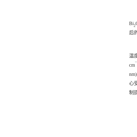
Bi
2
后
温
−
cm
n
心
制