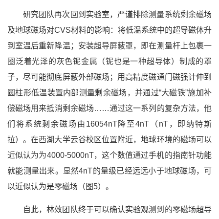
研究团队再次回到实验室，严谨排除测量系统剩余磁场
及地球磁场对CVS材料的影响：将低温系统中的超导磁体升
到室温后重新降温；安装超导屏蔽罩，即在测量杆上包裹一
圈泛着光泽的灰色铌金属（铌也是一种超导体）制成的罩
子，尽可能彻底屏蔽外部磁场；用高精度磁通门磁强计伸到
圆柱形低温装置内部测量剩余磁场，并通过“大磁铁”施加补
偿磁场用来抵消剩余磁场……通过这一系列的复杂方法，他
们将系统剩余磁场由16054nT降至4nT（nT，即纳特斯
拉）。在西湖大学云谷校区位置附近，地球环境的磁场可以
近似认为为4000-5000nT，这个数值通过手机的指南针功能
就能测量出来。显然4nT的量级已经远远小于地球磁场，可
以近似认为是零磁场（图5）。
自此，林效团队终于可以确认实验观测到的零磁场超导