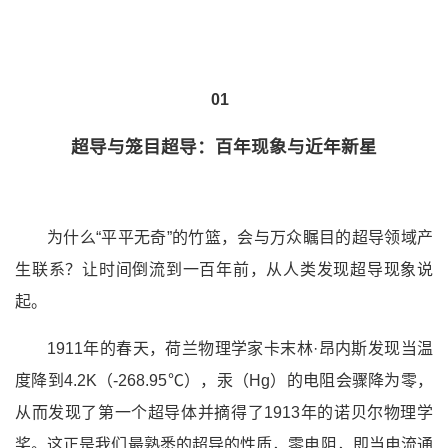
01
超导与笼目超导：百年现象与近年新星
为什么“平平无奇”的竹篮，会与万众瞩目的超导领域产
生联系？让时间倒流到一百年前，从人类发现超导现象说
起。
1911年的春天，荷兰物理学家卡末林·昂内斯发现当温
度降到4.2K（-268.95℃），汞（Hg）的电阻会骤降为零，
从而发现了第一个超导体并摘得了1913年的诺贝尔物理学
奖。这正是我们最熟悉的超导的性质，零电阻，即当电流通