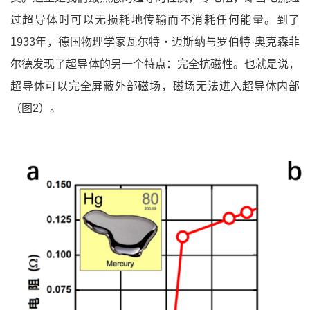
过超导体时可以无损耗地传输而不消耗任何能量。到了
1933年，德国物理学家瓦尔特・迈斯纳与罗伯特·奥克森菲
尔德发现了超导体的另一个特点：完全抗磁性。也就是说，
超导体可以完全屏蔽外部磁场，磁场无法进入超导体内部
（图2）。